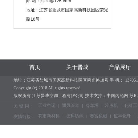
邮 箱：jsjckt@126.com
地址：江苏省盐城市国家高新科技园区荣光
路18号
首页
关于晋成
产品展厅
地址：江苏省盐城市国家高新科技园区荣光路18号 手 机： 13705113637 电 话：
Copyright (c) 2018 All rights reserved
版权所有 江苏晋成空调工程有限公司 技术支持：
中国丙纶网
苏IC
工业空调
通风管道
冷却塔
冷冻机
化纤工
关 键 词：
花市新材料
德科纺织
赛富机械
恒丰化纤
友情链接：