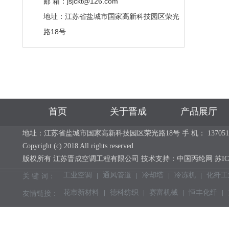
邮 箱：jsjckt@126.com
地址：江苏省盐城市国家高新科技园区荣光
路18号
首页
关于晋成
产品展厅
地址：江苏省盐城市国家高新科技园区荣光路18号 手 机： 13705113637 电 话：
Copyright (c) 2018 All rights reserved
版权所有 江苏晋成空调工程有限公司 技术支持：
中国丙纶网
苏IC
工业空调
通风管道
冷却塔
冷冻机
化纤工
关 键 词：
花市新材料
德科纺织
赛富机械
恒丰化纤
友情链接：