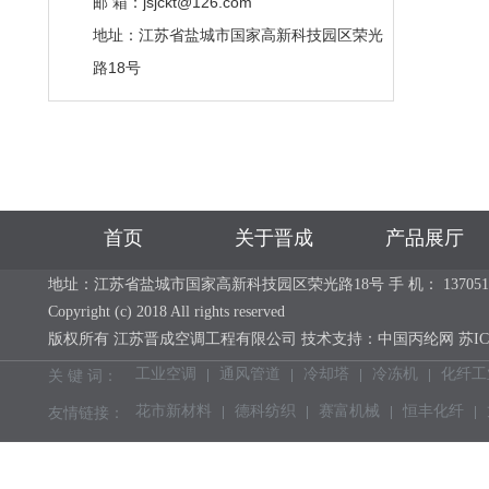
邮 箱：jsjckt@126.com
地址：江苏省盐城市国家高新科技园区荣光
路18号
首页
关于晋成
产品展厅
地址：江苏省盐城市国家高新科技园区荣光路18号 手 机： 13705113637 电 话：
Copyright (c) 2018 All rights reserved
版权所有 江苏晋成空调工程有限公司 技术支持：
中国丙纶网
苏IC
工业空调
通风管道
冷却塔
冷冻机
化纤工
关 键 词：
花市新材料
德科纺织
赛富机械
恒丰化纤
友情链接：