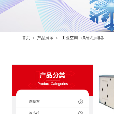
首页
产品展示
工业空调
>
>
>风管式加湿器
熔喷布
冷冻机