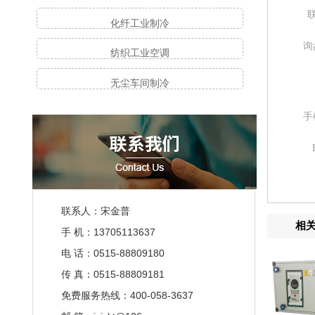
联
化纤工业制冷
询
纺织工业空调
无尘车间制冷
手
联系人：宋金普
相
手 机：13705113637
电 话：0515-88809180
传 真：0515-88809181
免费服务热线：400-058-3637