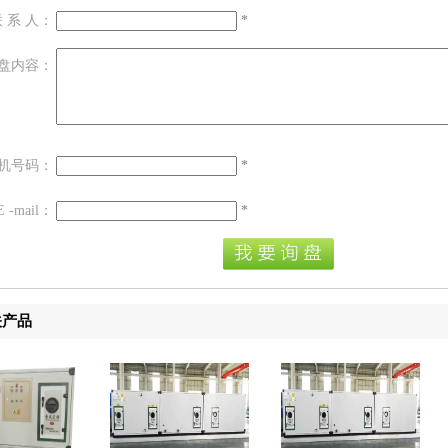
 系 人：
*
盘内容：
机号码：
*
E -mail：
*
关产品