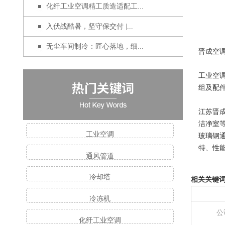
化纤工业空调精工质造适配工...
入伏战酷暑，坚守保交付 |...
无尘车间制冷：匠心落地，细...
晋成空
工业空
组及配
江苏晋
洁净室
工业空调
玻璃钢
特、性
通风管道
冷却塔
相关关键
冷冻机
公
化纤工业空调