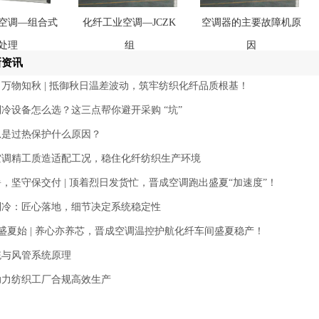
空调—组合式
化纤工业空调—JCZK
空调器的主要故障机原
处理
组
因
新资讯
万物知秋 | 抵御秋日温差波动，筑牢纺织化纤品质根基！
冷设备怎么选？这三点帮你避开采购 “坑”
总是过热保护什么原因？
空调精工质造适配工况，稳住化纤纺织生产环境
，坚守保交付 | 顶着烈日发货忙，晋成空调跑出盛夏“加速度”！
制冷：匠心落地，细节决定系统稳定性
 盛夏始 | 养心亦养芯，晋成空调温控护航化纤车间盛夏稳产！
统与风管系统原理
助力纺织工厂合规高效生产