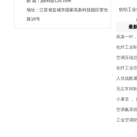
邮 箱：jsjckt@126.com
地址：江苏省盐城市国家高新科技园区荣光
纺织工业
路18号
最
风落一叶，
化纤工业制
空调压缩
化纤工业
入伏战酷暑
无尘车间
小暑至 ，
空调氟系
工业空调