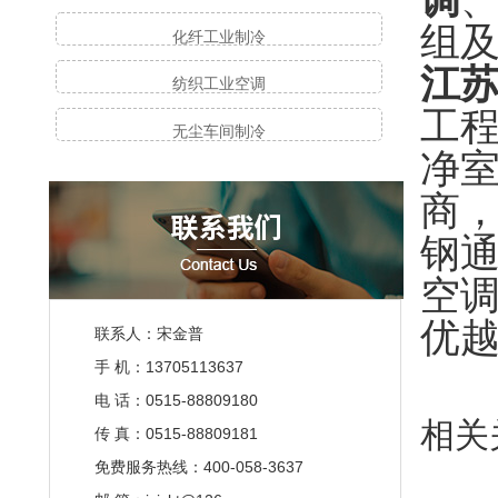
调
组
化纤工业制冷
江
纺织工业空调
工
无尘车间制冷
净
商，
钢
空
优越
联系人：宋金普
手 机：13705113637
电 话：0515-88809180
相关
传 真：0515-88809181
免费服务热线：400-058-3637