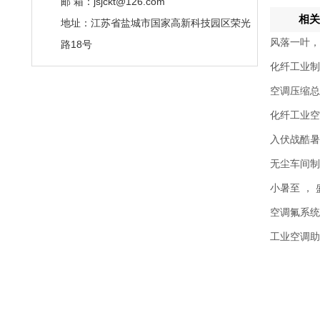
邮 箱：jsjckt@126.com
相关
地址：江苏省盐城市国家高新科技园区荣光
风落一叶，
路18号
化纤工业制
空调压缩总
化纤工业空
入伏战酷暑
无尘车间制
小暑至 ，
空调氟系统
工业空调助