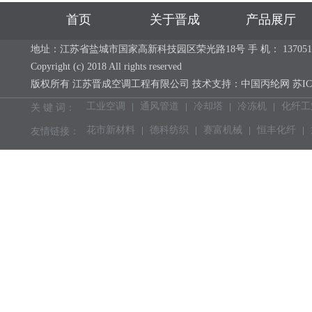
首页
关于晋成
产品展厅
地址：江苏省盐城市国家高新科技园区荣光路18号 手 机： 13705113637 电 话：
Copyright (c) 2018 All rights reserved
版权所有 江苏晋成空调工程有限公司 技术支持：
中国丙纶网
苏IC
工业空调
通风管道
冷却塔
冷冻机
化纤工
关 键 词：
花市新材料
德科纺织
赛富机械
恒丰化纤
友情链接：