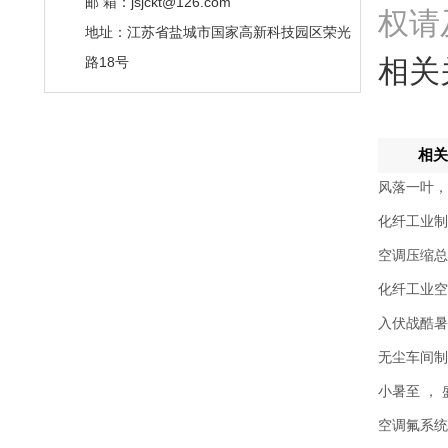
邮 箱：jsjckt@126.com
权请
地址：江苏省盐城市国家高新科技园区荣光
路18号
相关
相关
风落一叶，
化纤工业制
空调压缩总
化纤工业空
入伏战酷暑
无尘车间制
小暑至 ，
空调氟系统