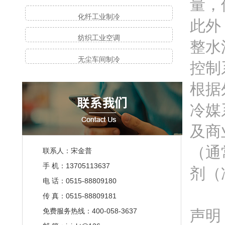
量，
化纤工业制冷
此外
纺织工业空调
整水
无尘车间制冷
控制
根据
冷媒
及商
（通
联系人：宋金普
手 机：13705113637
剂（
电 话：0515-88809180
传 真：0515-88809181
免费服务热线：400-058-3637
声明