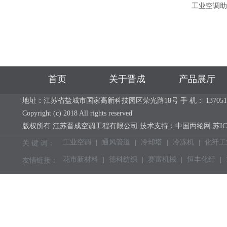
工业空调助
首页
关于晋成
产品展厅
地址：江苏省盐城市国家高新科技园区荣光路18号 手 机： 13705113637 电 话：
Copyright (c) 2018 All rights reserved
版权所有 江苏晋成空调工程有限公司 技术支持：
中国丙纶网
苏IC
工业空调
通风管道
冷却塔
冷冻机
化纤工
关 键 词：
花市新材料
德科纺织
赛富机械
恒丰化纤
友情链接：