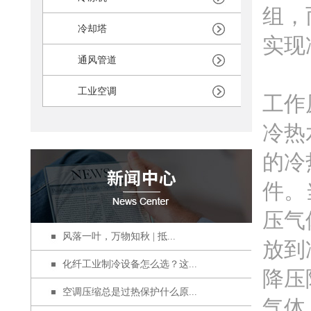
组，
冷却塔
实现
通风管道
工业空调
工作
冷热
的冷
件。
压气
风落一叶，万物知秋 | 抵...
放到
化纤工业制冷设备怎么选？这...
降压
空调压缩总是过热保护什么原...
气体